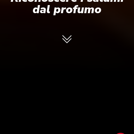
dal profumo