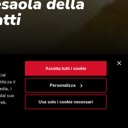
saola della
tti
Accetta tutti i cookie
ial
ilizza il
Personalizza
edia, i
 dal suo
Usa solo i cookie necessari
web.