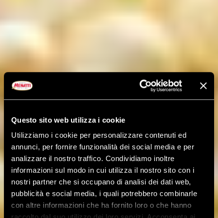
Questo sito web utilizza i cookie
Utilizziamo i cookie per personalizzare contenuti ed
annunci, per fornire funzionalità dei social media e per
analizzare il nostro traffico. Condividiamo inoltre
informazioni sul modo in cui utilizza il nostro sito con i
nostri partner che si occupano di analisi dei dati web,
pubblicità e social media, i quali potrebbero combinarle
con altre informazioni che ha fornito loro o che hanno
raccolto dal suo utilizzo dei loro servizi. Acconsenta ai