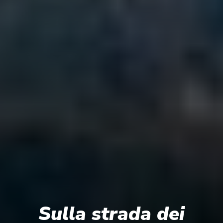
Sulla strada dei