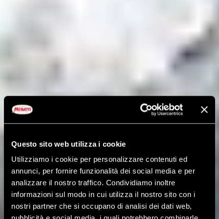
Questo sito web utilizza i cookie
Utilizziamo i cookie per personalizzare contenuti ed
annunci, per fornire funzionalità dei social media e per
analizzare il nostro traffico. Condividiamo inoltre
informazioni sul modo in cui utilizza il nostro sito con i
nostri partner che si occupano di analisi dei dati web,
pubblicità e social media, i quali potrebbero combinarle