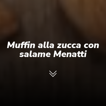
Muffin alla zucca con
salame Menatti