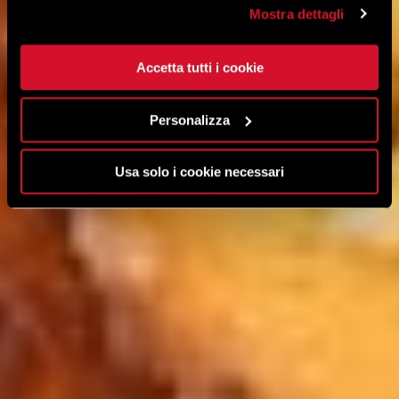
Mostra dettagli
Accetta tutti i cookie
Personalizza
Usa solo i cookie necessari