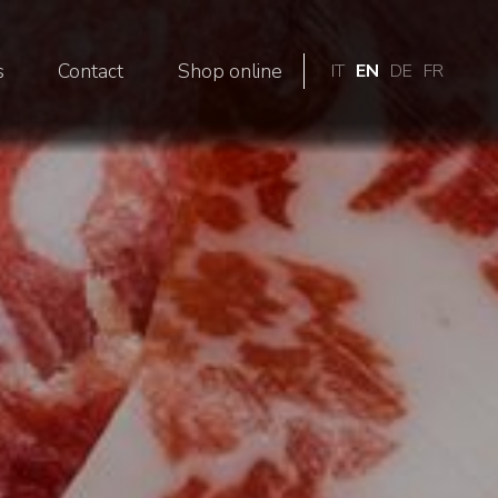
s
Contact
Shop online
IT
EN
DE
FR