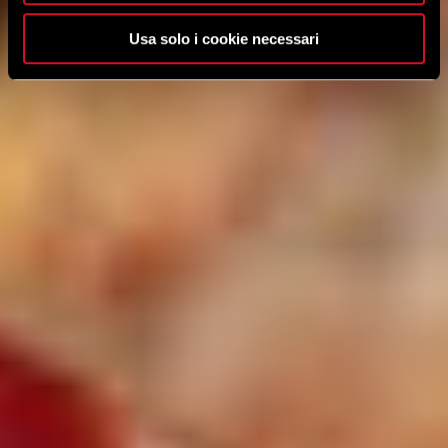
Usa solo i cookie necessari